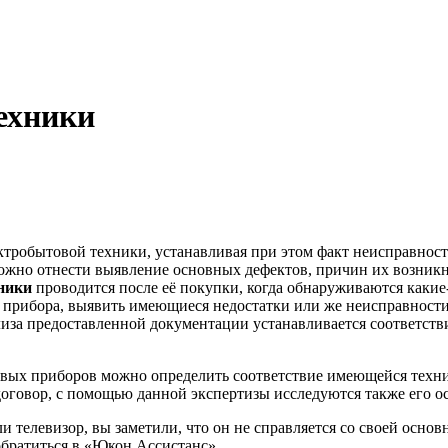
ехники
ктробытовой техники, устанавливая при этом факт неисправност
ожно отнести выявление основных дефектов, причин их возникн
ники
проводится после её покупки, когда обнаруживаются какие-
 прибора, выявить имеющиеся недостатки или же неисправности
лиза предоставленной документации устанавливается соответст
овых приборов можно определить соответствие имеющейся техн
 договор, с помощью данной экспертизы исследуются также его 
 телевизор, вы заметили, что он не справляется со своей основн
обратиться в «Юкон Ассистанс».